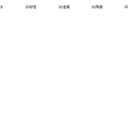
头
3D砂型
3D金属
3D陶瓷
印