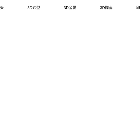
头
3D砂型
3D金属
3D陶瓷
印